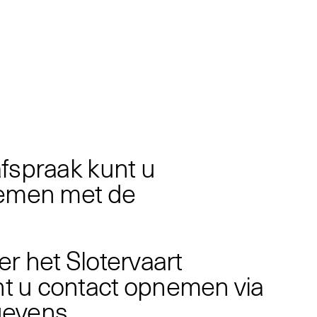
a
f
s
p
r
a
a
k
k
u
n
t
u
e
m
e
n
m
e
t
d
e
e
r
h
e
t
S
l
o
t
e
r
v
a
a
r
t
n
t
u
c
o
n
t
a
c
t
o
p
n
e
m
e
n
v
i
a
g
e
v
e
n
s
.