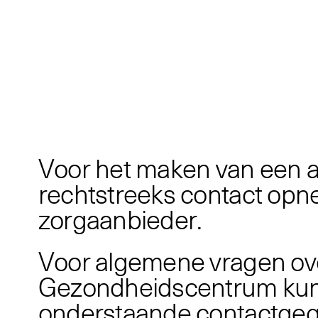
V
o
o
r
h
e
t
m
a
k
e
n
v
a
n
e
e
n
r
e
c
h
t
s
t
r
e
e
k
s
c
o
n
t
a
c
t
o
p
n
z
o
r
g
a
a
n
b
i
e
d
e
r
.
V
o
o
r
a
l
g
e
m
e
n
e
v
r
a
g
e
n
o
v
G
e
z
o
n
d
h
e
i
d
s
c
e
n
t
r
u
m
k
u
o
n
d
e
r
s
t
a
a
n
d
e
c
o
n
t
a
c
t
g
e